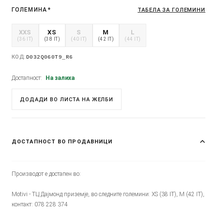
ГОЛЕМИНА
*
ТАБЕЛА ЗА ГОЛЕМИНИ
XXS
XS
S
M
L
(36 IT)
(38 IT)
(40 IT)
(42 IT)
(44 IT)
КОД:
D032Q060T9_R6
Достапност:
На залиха
ДОДАДИ ВО ЛИСТА НА ЖЕЛБИ
ДОСТАПНОСТ ВО ПРОДАВНИЦИ
Производот е достапен во:
Motivi - ТЦ Дајмонд приземје, во следните големини: XS (38 IT), M (42 IT),
контакт: 078 228 374