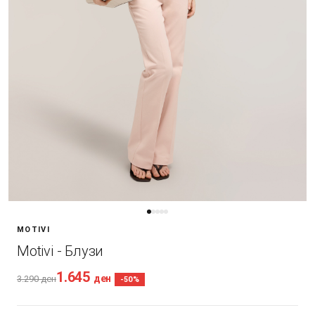
MOTIVI
Motivi - Блузи
1.645
ден
3.290
ден
-50%