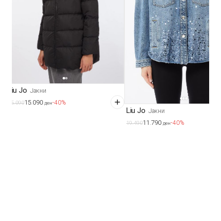
Liu Jo
Јакни
15.090
-40%
25.090
ден
Liu Jo
Јакни
11.790
-40%
19.490
ден