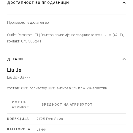
ДОСТАПНОСТ ВО ПРОДАВНИЦИ
Производот е достапен во:
Outlet Ramstore - ТЦ Рамстор приземје, во следните големини: M (42 IT),
контакт: 075 363 241
ДЕТАЛИ
Liu Jo
Liu Jo - Јакни
состав: 63% полиестер 33% вискоза 2% плм 2% еластин
ИМЕ НА
ВРЕДНОСТ НА АТРИБУТОТ
АТРИБУТ
КОЛЕКЦИЈА
2025 Есен-Зима
КАТЕГОРИЈА
Јакни