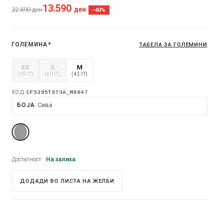
13.590
ден
22.590
ден
-40%
ГОЛЕМИНА
*
ТАБЕЛА ЗА ГОЛЕМИНИ
XS
S
M
(38 IT)
(40 IT)
(42 IT)
КОД:
CF5395T073A_M9847
Сива
БОЈА
Достапност:
На залиха
ДОДАДИ ВО ЛИСТА НА ЖЕЛБИ