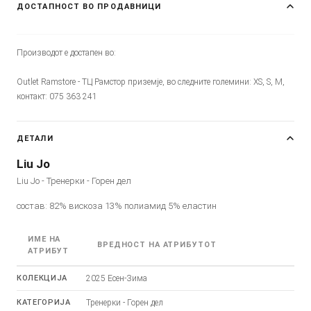
ДОСТАПНОСТ ВО ПРОДАВНИЦИ
Производот е достапен во:
Outlet Ramstore - ТЦ Рамстор приземје, во следните големини: XS, S, M,
контакт: 075 363 241
ДЕТАЛИ
Liu Jo
Liu Jo - Тренерки - Горен дел
состав: 82% вискоза 13% полиамид 5% еластин
ИМЕ НА
ВРЕДНОСТ НА АТРИБУТОТ
АТРИБУТ
КОЛЕКЦИЈА
2025 Есен-Зима
КАТЕГОРИЈА
Тренерки - Горен дел