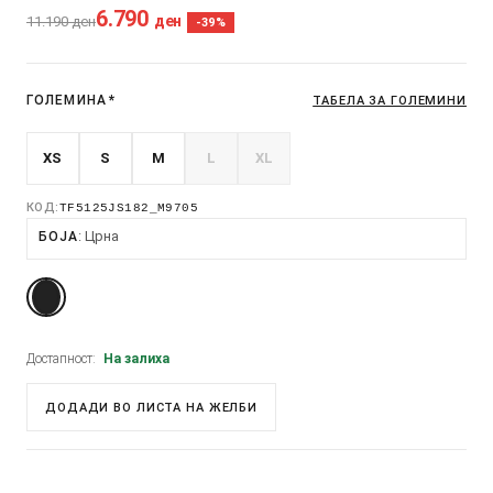
6.790
ден
11.190
ден
-39%
ГОЛЕМИНА
*
ТАБЕЛА ЗА ГОЛЕМИНИ
XS
S
M
L
XL
КОД:
TF5125JS182_M9705
Црна
БОЈА
Достапност:
На залиха
ДОДАДИ ВО ЛИСТА НА ЖЕЛБИ