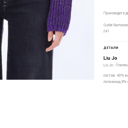
Производот е до
Outlet Ramstore
241
ДЕТАЛИ
Liu Jo
Liu Jo - Плете
состав: 43% 
полиамид 8% 