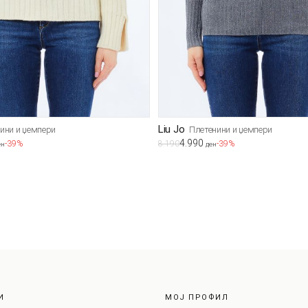
Liu Jo
ини и џемпери
Плетенини и џемпери
4.990
-39%
8.190
-39%
ен
ден
И
МОЈ ПРОФИЛ