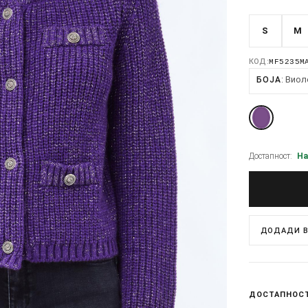
S
M
КОД:
MF5235M
Виол
БОЈА
Достапност:
На
ДОДАДИ В
ДОСТАПНОС