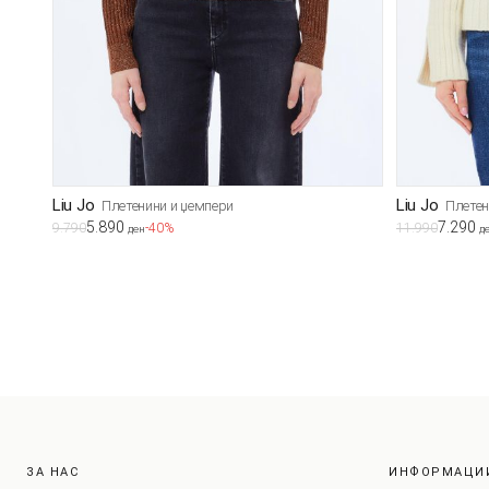
Liu Jo
Liu Jo
Плетенини и џемпери
Плетен
5.890
7.290
9.790
-40%
11.990
ден
д
ЗА НАС
ИНФОРМАЦИ