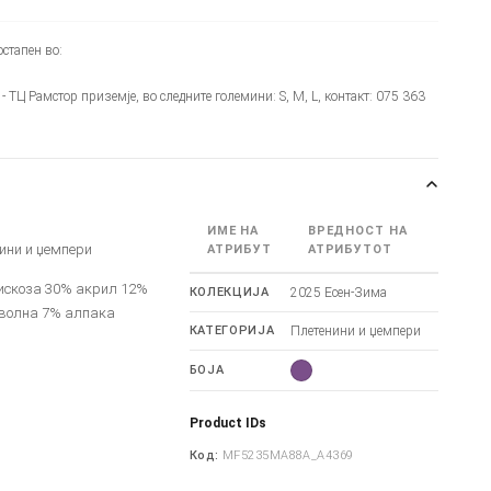
стапен во:
 - ТЦ Рамстор приземје, во следните големини: S, M, L, контакт: 075 363
ИМЕ НА
ВРЕДНОСТ НА
нини и џемпери
АТРИБУТ
АТРИБУТОТ
вискоза 30% акрил 12%
КОЛЕКЦИЈА
2025 Есен-Зима
волна 7% алпака
КАТЕГОРИЈА
Плетенини и џемпери
БОЈА
Product IDs
Код:
MF5235MA88A_A4369