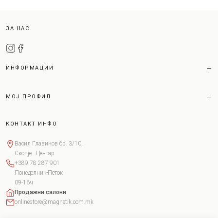
ЗА НАС
ИНФОРМАЦИИ
МОЈ ПРОФИЛ
КОНТАКТ ИНФО
Васил Главинов бр. 3/10,
Скопје - Центар
+389 78 287 901
Понеделник-Петок
09-16ч
Продажни салони
onlinestore@magnetik.com.mk