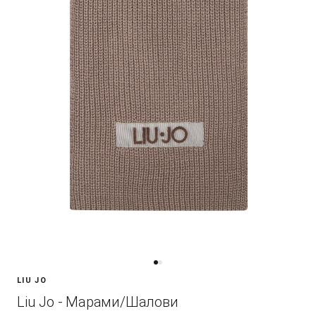
LIU JO
Liu Jo - Марами/Шалови