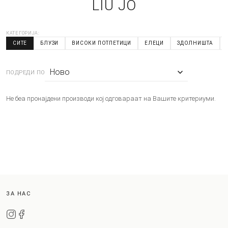
LIU JO
КАТЕГОРИЈА:
СИТЕ
БЛУЗИ
ВИСОКИ ПОТПЕТИЦИ
ЕЛЕЦИ
ЗДОЛНИШТА
ПОДРЕДИ ПО
Не беа пронајдени производи кој одговараат на Вашите критериуми.
ЗА НАС