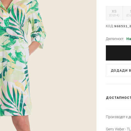
XS
(EU34)
(E
КОД:
N68531_
Достапност:
На
ДОДАДИ В
ДОСТАПНОС
Производот е до
Gerry Weber - Т