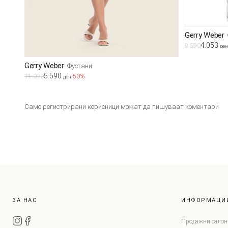
Gerry Weber
4.053
9.590
ден
Gerry Weber
Фустани
5.590
11.090
-50%
ден
Само регистрирани корисници можат да пишуваат коментари
ЗА НАС
ИНФОРМАЦИ
Продажни салон