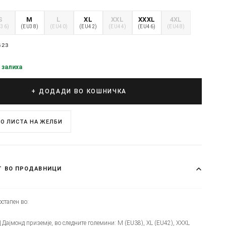
S
M
L
XL
XXL
XXXL
4XL
U36)
(EU38)
(EU40)
(EU42)
(EU44)
(EU46)
(EU48)
623
 залиха
+ ДОДАДИ ВО КОШНИЧКА
О ЛИСТА НА ЖЕЛБИ
Т ВО ПРОДАВНИЦИ
стапен во:
Ц Дајмонд приземје, во следните големини: M (EU38), XL (EU42), XXXL