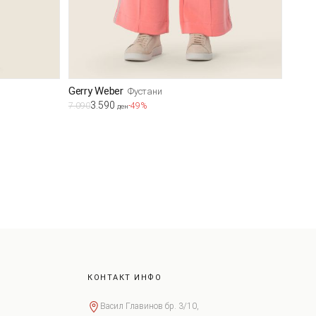
Gerry Weber
Фустани
3.590
7.090
-49%
ден
КОНТАКТ ИНФО
Васил Главинов бр. 3/10,