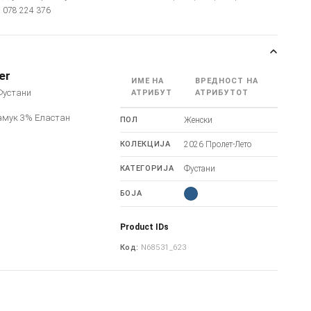
: 078 224 376
er
ИМЕ НА
ВРЕДНОСТ НА
 Фустани
АТРИБУТ
АТРИБУТОТ
амук 3% Еластан
ПОЛ
Женски
КОЛЕКЦИЈА
2026 Пролет-Лето
КАТЕГОРИЈА
Фустани
БОЈА
Product IDs
Код:
N68531_623