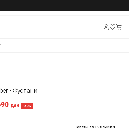
И
R
ber - Фустани
690
ден
-30%
ТАБЕЛА ЗА ГОЛЕМИНИ