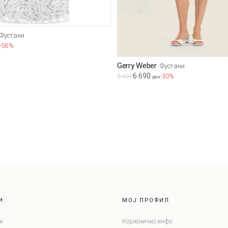
Фустани
-58%
Gerry Weber
Фустани
6.690
9.490
-30%
ден
И
МОЈ ПРОФИЛ
и
Корисничко инфо