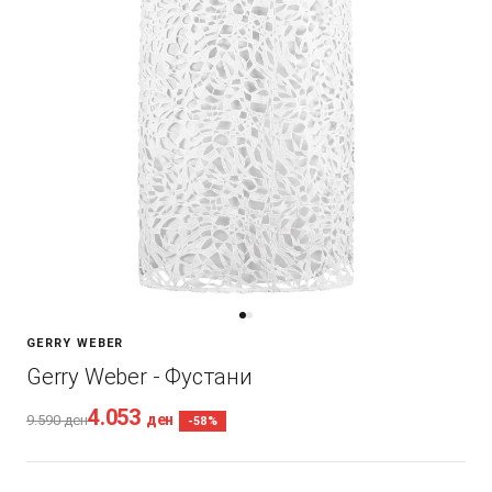
GERRY WEBER
Gerry Weber - Фустани
4.053
ден
9.590
ден
-58%