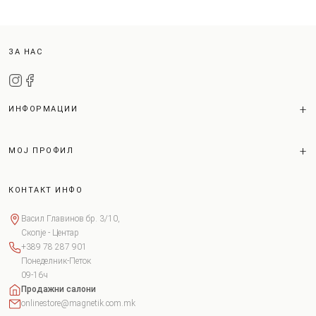
ЗА НАС
ИНФОРМАЦИИ
МОЈ ПРОФИЛ
КОНТАКТ ИНФО
Васил Главинов бр. 3/10,
Скопје - Центар
+389 78 287 901
Понеделник-Петок
09-16ч
Продажни салони
onlinestore@magnetik.com.mk