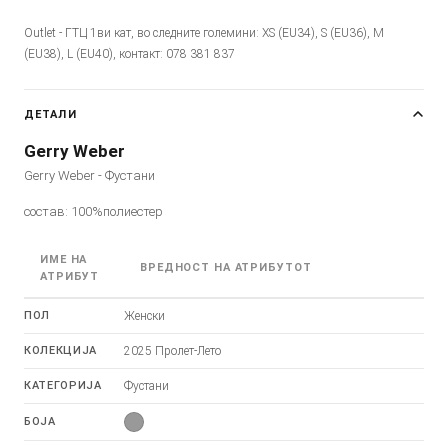
Outlet - ГТЦ 1ви кат, во следните големини: XS (EU34), S (EU36), M
(EU38), L (EU40), контакт: 078 381 837
ДЕТАЛИ
Gerry Weber
Gerry Weber - Фустани
состав: 100%полиестер
ИМЕ НА
ВРЕДНОСТ НА АТРИБУТОТ
АТРИБУТ
ПОЛ
Женски
КОЛЕКЦИЈА
2025 Пролет-Лето
КАТЕГОРИЈА
Фустани
БОЈА