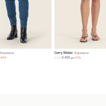
Gerry Weber
Фармерки
Фармерки
4.490
-49%
6.290
-29%
ден