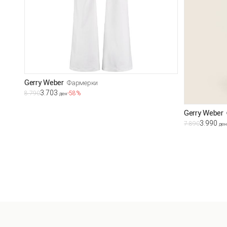
Gerry Weber
Фармерки
3.703
8.790
-58%
ден
Gerry Weber
3.990
7.890
ден