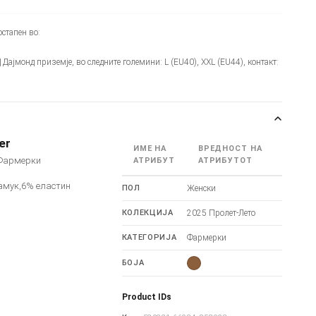
стапен во:
Ц Дајмонд приземје, во следните големини: L (EU40), XXL (EU44), контакт:
er
ИМЕ НА
ВРЕДНОСТ НА
 Фармерки
АТРИБУТ
АТРИБУТОТ
амук,6% еластин
ПОЛ
Женски
КОЛЕКЦИЈА
2025 Пролет-Лето
КАТЕГОРИЈА
Фармерки
БОЈА
Product IDs