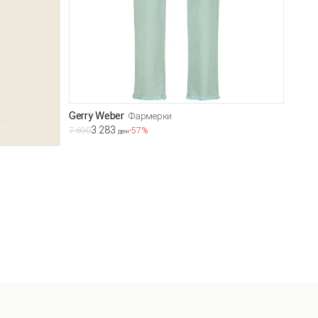
Gerry Weber
Фармерки
3.283
7.690
-57%
ден