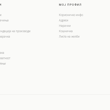
И
МОЈ ПРОФИЛ
и
Корисничко инфо
лачиња
Адреси
Нарачки
ундација на производи
Кошничка
нарачка
Листа на желби
ака
ватност
тење