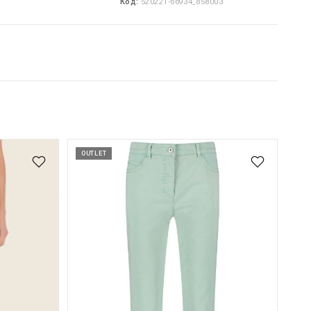
Код:
520221-66934_858003
OUTLET