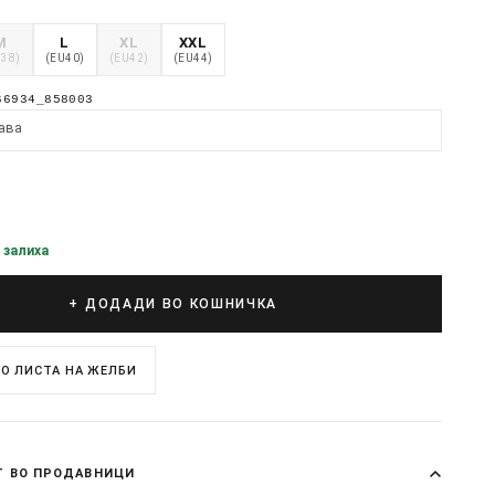
M
L
XL
XXL
U38)
(EU40)
(EU42)
(EU44)
66934_858003
ава
 залиха
+ ДОДАДИ ВО КОШНИЧКА
О ЛИСТА НА ЖЕЛБИ
Т ВО ПРОДАВНИЦИ