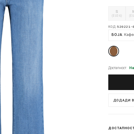
S
(EU36)
(E
КОД:
520221-
Кафе
БОЈА
Достапност:
На
ДОДАДИ В
ДОСТАПНОС