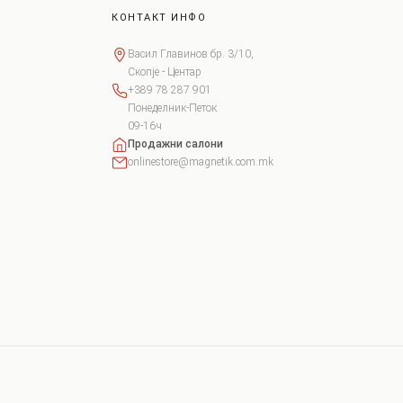
КОНТАКТ ИНФО
Васил Главинов бр. 3/10,
Скопје - Центар
+389 78 287 901
Понеделник-Петок
09-16ч
Продажни салони
onlinestore@magnetik.com.mk