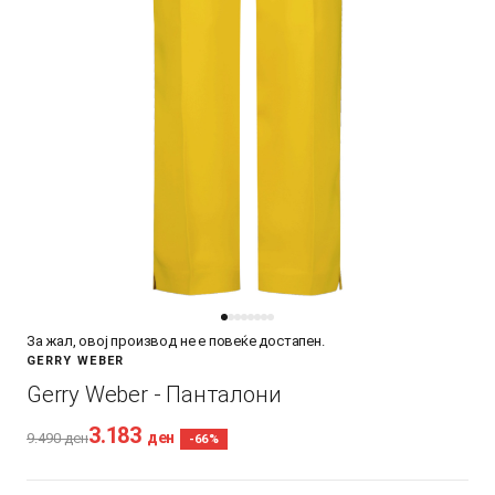
За жал, овој производ не е повеќе достапен.
GERRY WEBER
Gerry Weber - Панталони
3.183
ден
9.490
ден
-66%