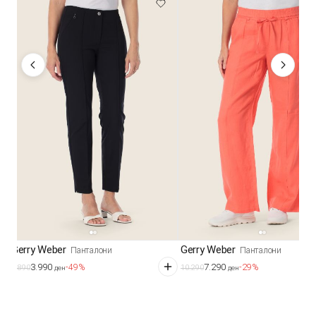
Gerry Weber
Gerry Weber
Панталони
Панталони
3.990
7.290
-49%
-29%
7.890
10.290
ден
ден