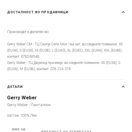
ДОСТАПНОСТ ВО ПРОДАВНИЦИ
Производот е достапен во:
Gerry Weber CM - ТЦ Скопје Сити Мол 1ви кат, во следните големини: XS
(EU34), S (EU36), M (EU38), L (EU40), XL (EU42), XXL (EU44), 4XL (EU48),
контакт: 078269548
Gerry Weber - ТЦ Дајмонд приземје, во следните големини: XS (EU34), S
(EU36), M (EU38), контакт: 078 224 376
ДЕТАЛИ
Gerry Weber
Gerry Weber - Панталони
состав:100% Лен
ИМЕ НА
ВРЕДНОСТ НА АТРИБУТОТ