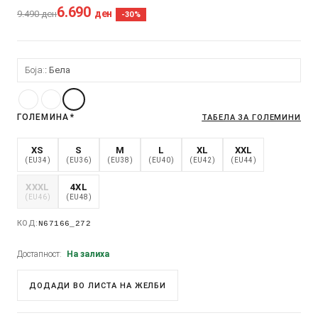
6.690
ден
9.490
ден
-30%
Боја:
Бела
ГОЛЕМИНА
*
ТАБЕЛА ЗА ГОЛЕМИНИ
XS
S
M
L
XL
XXL
(EU34)
(EU36)
(EU38)
(EU40)
(EU42)
(EU44)
XXXL
4XL
(EU46)
(EU48)
КОД:
N67166_272
Достапност:
На залиха
ДОДАДИ ВО ЛИСТА НА ЖЕЛБИ