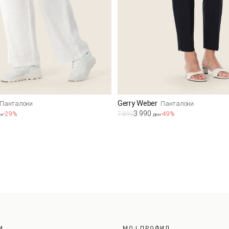
Gerry Weber
Панталони
Панталони
3.990
-29%
7.890
-49%
ен
ден
И
МОЈ ПРОФИЛ