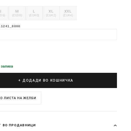
S
M
L
XL
XXL
U36)
(EU38)
(EU40)
(EU42)
(EU44)
11241_8000
 залиха
+ ДОДАДИ ВО КОШНИЧКА
О ЛИСТА НА ЖЕЛБИ
Т ВО ПРОДАВНИЦИ