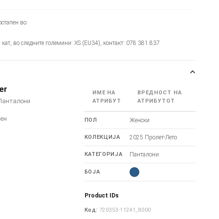
стапен во:
и кат, во следните големини: XS (EU34), контакт: 078 381 837
er
ИМЕ НА
ВРЕДНОСТ НА
 Панталони
АТРИБУТ
АТРИБУТОТ
лен
ПОЛ
Женски
КОЛЕКЦИЈА
2025 Пролет-Лето
КАТЕГОРИЈА
Панталони
БОЈА
Product IDs
Код:
720353-11241_8000