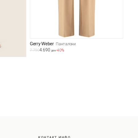
Gerry Weber
Панталони
4.690
7.790
-40%
ден
КОНТАКТ ИНФО