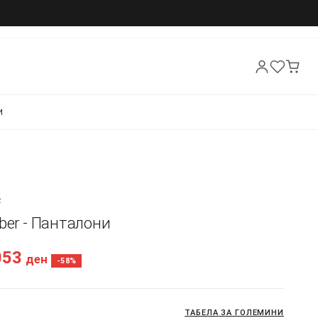
И
R
ber - Панталони
053
ден
-58%
ТАБЕЛА ЗА ГОЛЕМИНИ