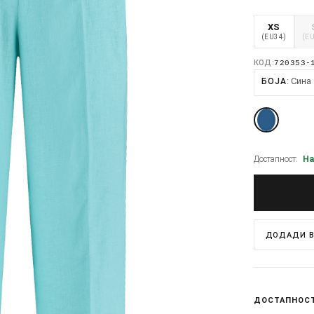
XS
(EU34)
(E
КОД:
720353-
Сина
БОЈА
Достапност:
На
ДОДАДИ В
ДОСТАПНОС