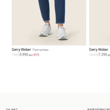
Gerry Weber
Gerry Weber
Панталони
3.990
7.290
7.890
-49%
10.290
ден
д
ЗА НАС
ИНФОРМАЦИ