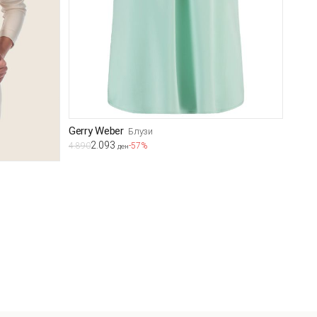
Gerry Weber
Блузи
2.093
4.890
-57%
ден