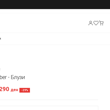
И
R
ber - Блузи
.290
ден
-29%