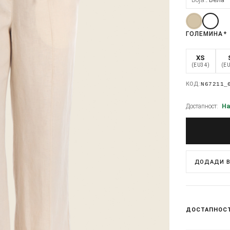
ГОЛЕМИНА
*
XS
(EU34)
(E
КОД:
N67211_
Достапност:
На
ДОДАДИ В
ДОСТАПНОС