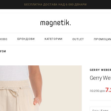
БЕСПЛАТНА ДОСТАВА НАД 6.000 ДЕНАРИ
БРЕНДОВИ
КАТЕГОРИИ
НОВО
OUTLET
ПРОМОЦИ
ЛУЗИ
GERRY WEBE
Gerry We
7
10.290
ден
Боја:
Бела