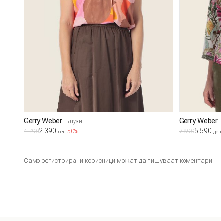
Gerry Weber
Gerry Weber
Блузи
2.390
5.590
4.790
-50%
7.890
ден
ден
Само регистрирани корисници можат да пишуваат коментари