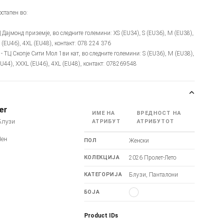
стапен во:
Ц Дајмонд приземје, во следните големини: XS (EU34), S (EU36), M (EU38),
 (EU46), 4XL (EU48), контакт: 078 224 376
- ТЦ Скопје Сити Мол 1ви кат, во следните големини: S (EU36), M (EU38),
EU44), XXXL (EU46), 4XL (EU48), контакт: 078269548
er
ИМЕ НА
ВРЕДНОСТ НА
Блузи
АТРИБУТ
АТРИБУТОТ
Лен
ПОЛ
Женски
КОЛЕКЦИЈА
2026 Пролет-Лето
КАТЕГОРИЈА
Блузи, Панталони
БОЈА
Product IDs