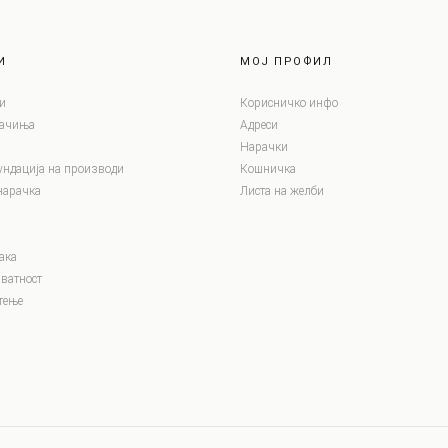
И
МОЈ ПРОФИЛ
и
Корисничко инфо
лачиња
Адреси
Нарачки
ундација на производи
Кошничка
нарачка
Листа на желби
ака
ватност
тење