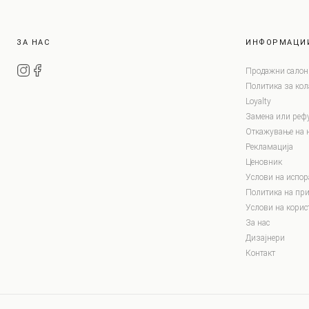
ЗА НАС
ИНФОРМАЦИ
Продажни салон
Политика за ко
Loyalty
Замена или реф
Откажување на 
Рекламација
Ценовник
Услови на испор
Политика на при
Услови на корис
За нас
Дизајнери
Контакт