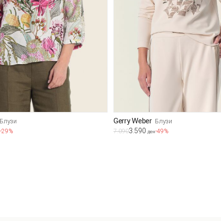
Gerry Weber
Блузи
Блузи
3.590
-29%
7.090
-49%
ден