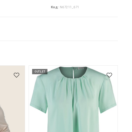
Код:
N67211_671
OUTLET