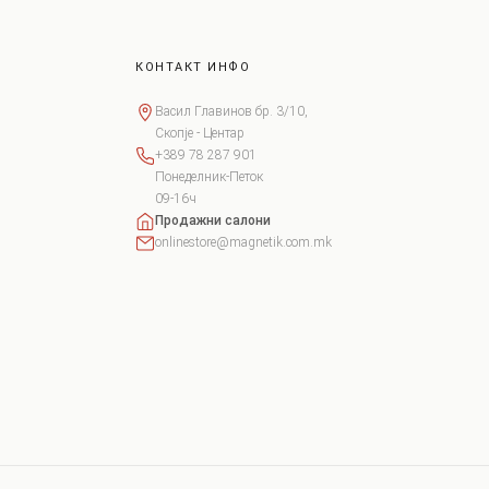
КОНТАКТ ИНФО
Васил Главинов бр. 3/10,
Скопје - Центар
+389 78 287 901
Понеделник-Петок
09-16ч
Продажни салони
onlinestore@magnetik.com.mk