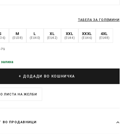
ТАБЕЛА ЗА ГОЛЕМИНИ
S
M
L
XL
XXL
XXXL
4XL
U36)
(EU38)
(EU40)
(EU42)
(EU44)
(EU46)
(EU48)
671
 залиха
+ ДОДАДИ ВО КОШНИЧКА
О ЛИСТА НА ЖЕЛБИ
Т ВО ПРОДАВНИЦИ