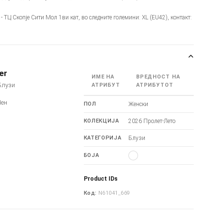
- ТЦ Скопје Сити Мол 1ви кат, во следните големини: XL (EU42), контакт:
er
ИМЕ НА
ВРЕДНОСТ НА
Блузи
АТРИБУТ
АТРИБУТОТ
Лен
ПОЛ
Женски
КОЛЕКЦИЈА
2026 Пролет-Лето
КАТЕГОРИЈА
Блузи
БОЈА
Product IDs
Код:
N61041_669