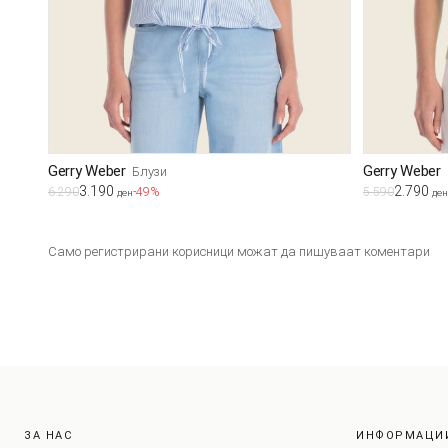
Gerry Weber
Gerry Weber
Блузи
3.190
2.790
6.290
-49%
5.590
ден
ден
Само регистрирани корисници можат да пишуваат коментари
ЗА НАС
ИНФОРМАЦИ