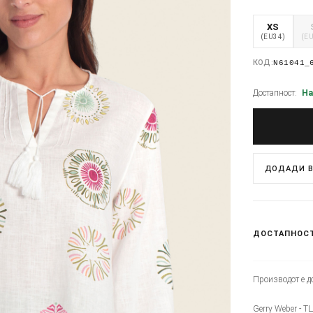
XS
(EU34)
(E
КОД:
N61041_
Достапност:
На
ДОДАДИ В
ДОСТАПНОС
Производот е до
Gerry Weber - Т