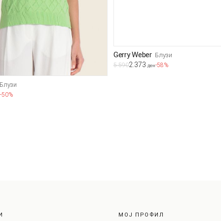
Gerry Weber
Блузи
2.373
5.590
-58%
ден
Блузи
-50%
И
МОЈ ПРОФИЛ