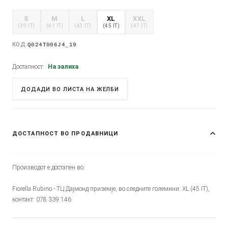
S
M
L
XL
XXL
(39 IT)
(41 IT)
(43 IT)
(45 IT)
(47 IT)
КОД:
Q024T006J4_19
Достапност:
На залиха
ДОДАДИ ВО ЛИСТА НА ЖЕЛБИ
ДОСТАПНОСТ ВО ПРОДАВНИЦИ
Производот е достапен во:
Fiorella Rubino - ТЦ Дајмонд приземје, во следните големини: XL (45 IT),
контакт: 078 339 146