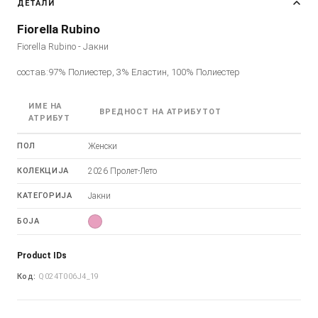
ДЕТАЛИ
Fiorella Rubino
Fiorella Rubino - Јакни
состав:97% Полиестер, 3% Еластин, 100% Полиестер
ИМЕ НА
ВРЕДНОСТ НА АТРИБУТОТ
АТРИБУТ
ПОЛ
Женски
КОЛЕКЦИЈА
2026 Пролет-Лето
КАТЕГОРИЈА
Јакни
БОЈА
Product IDs
Код:
Q024T006J4_19