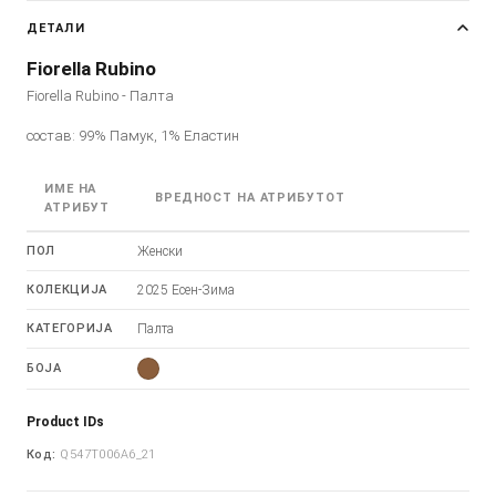
ДЕТАЛИ
Fiorella Rubino
Fiorella Rubino - Палта
состав: 99% Памук, 1% Еластин
ИМЕ НА
ВРЕДНОСТ НА АТРИБУТОТ
АТРИБУТ
ПОЛ
Женски
КОЛЕКЦИЈА
2025 Есен-Зима
КАТЕГОРИЈА
Палта
БОЈА
Product IDs
Код:
Q547T006A6_21