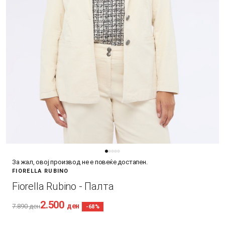
За жал, овој производ не е повеќе достапен.
FIORELLA RUBINO
Fiorella Rubino - Палта
2.500
ден
7.890
ден
-68%