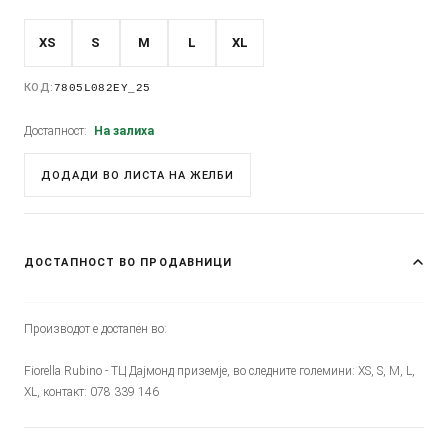
XS
S
M
L
XL
КОД:
7805L082EY_25
Достапност:
На залиха
ДОДАДИ ВО ЛИСТА НА ЖЕЛБИ
ДОСТАПНОСТ ВО ПРОДАВНИЦИ
Производот е достапен во:
Fiorella Rubino - ТЦ Дајмонд приземје, во следните големини: XS, S, M, L,
XL, контакт: 078 339 146