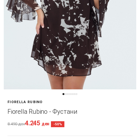
FIORELLA RUBINO
Fiorella Rubino - Фустани
4.245
ден
8.490
ден
-50%