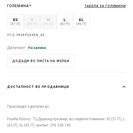
ГОЛЕМИНА
*
ТАБЕЛА ЗА ГОЛЕМИНИ
XS
S
M
L
XL
(37 IT)
(39 IT)
(41 IT)
(43 IT)
(45 IT)
КОД:
7015T13259_Z2
Достапност:
На залиха
ДОДАДИ ВО ЛИСТА НА ЖЕЛБИ
ДОСТАПНОСТ ВО ПРОДАВНИЦИ
Производот е достапен во:
Fiorella Rubino - ТЦ Дајмонд приземје, во следните големини: XS (37 IT), L
(43 IT), XL (45 IT), контакт: 078 339 146