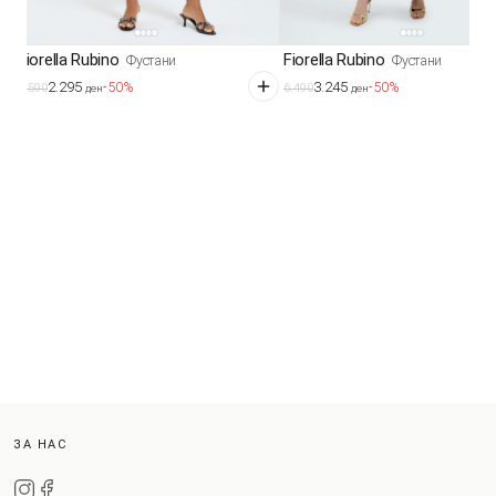
Fiorella Rubino
Fiorella Rubino
Фустани
Фустани
2.295
3.245
-50%
-50%
4.590
6.490
ден
ден
ЗА НАС