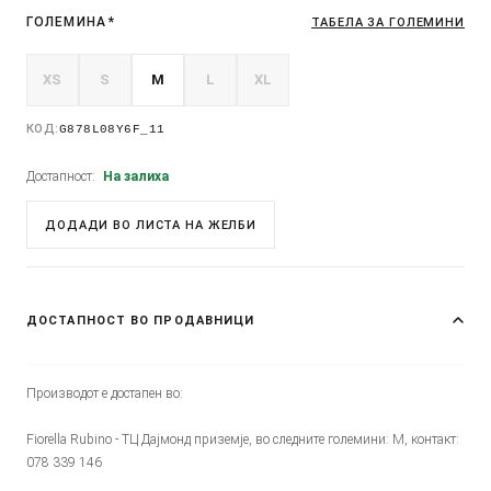
ГОЛЕМИНА
*
ТАБЕЛА ЗА ГОЛЕМИНИ
XS
S
M
L
XL
КОД:
G878L08Y6F_11
Достапност:
На залиха
ДОДАДИ ВО ЛИСТА НА ЖЕЛБИ
ДОСТАПНОСТ ВО ПРОДАВНИЦИ
Производот е достапен во:
Fiorella Rubino - ТЦ Дајмонд приземје, во следните големини: M, контакт:
078 339 146