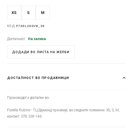
XS
S
M
КОД:
P708L206VW_36
Достапност:
На залиха
ДОДАДИ ВО ЛИСТА НА ЖЕЛБИ
ДОСТАПНОСТ ВО ПРОДАВНИЦИ
Производот е достапен во:
Fiorella Rubino - ТЦ Дајмонд приземје, во следните големини: XS, S, M,
контакт: 078 339 146