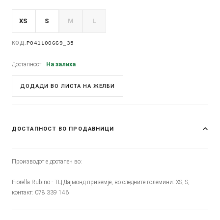
XS
S
M
L
КОД:
P041L006G9_35
Достапност:
На залиха
ДОДАДИ ВО ЛИСТА НА ЖЕЛБИ
ДОСТАПНОСТ ВО ПРОДАВНИЦИ
Производот е достапен во:
Fiorella Rubino - ТЦ Дајмонд приземје, во следните големини: XS, S,
контакт: 078 339 146