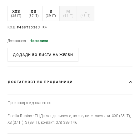
XXS
XS
S
M
L
(35 IT)
(37 IT)
(39 IT)
(41 IT)
(43 IT)
КОД:
P468T3536J_R4
Достапност:
На залиха
ДОДАДИ ВО ЛИСТА НА ЖЕЛБИ
ДОСТАПНОСТ ВО ПРОДАВНИЦИ
Производот е достапен во:
Fiorella Rubino - ТЦ Дајмонд приземје, во следните големини: XXS (35 IT),
XS (37 IT), S (39 IT), контакт: 078 339 146