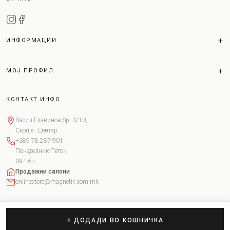
ИНФОРМАЦИИ
МОЈ ПРОФИЛ
КОНТАКТ ИНФО
Васил Главинов бр. 3/10,
Скопје - Центар
+389 78 287 901
Понеделник-Петок
09-16ч
Продажни салони
onlinestore@magnetik.com.mk
+ ДОДАДИ ВО КОШНИЧКА
Copyright © 2026 Magnetik. Сите права задржани.
Поставки за колачиња