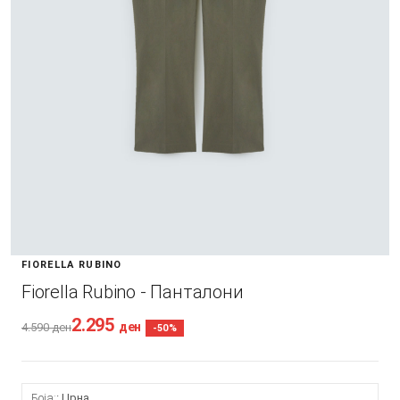
FIORELLA RUBINO
Fiorella Rubino - Панталони
2.295
ден
4.590
ден
-50%
Боја:
Црна