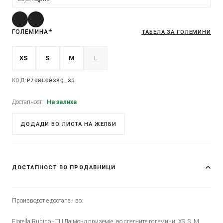
ГОЛЕМИНА
*
ТАБЕЛА ЗА ГОЛЕМИНИ
XS
S
M
L
КОД:
P708L0038Q_35
Достапност:
На залиха
ДОДАДИ ВО ЛИСТА НА ЖЕЛБИ
ДОСТАПНОСТ ВО ПРОДАВНИЦИ
Производот е достапен во:
Fiorella Rubino - ТЦ Дајмонд приземје, во следните големини: XS, S, M,