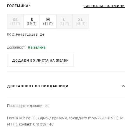
ГОЛЕМИНА
*
ТАБЕЛА ЗА ГОЛЕМИНИ
XS
S
M
L
XL
(37 IT)
(39 IT)
(41 IT)
(43 IT)
(45 IT)
КОД:
P042T1319S_Z4
Достапност:
На залиха
ДОДАДИ ВО ЛИСТА НА ЖЕЛБИ
ДОСТАПНОСТ ВО ПРОДАВНИЦИ
Производот е достапен во:
Fiorella Rubino - ТЦ Дајмонд приземје, во следните големини: S (39 IT), M
(41 IT), контакт: 078 339 146