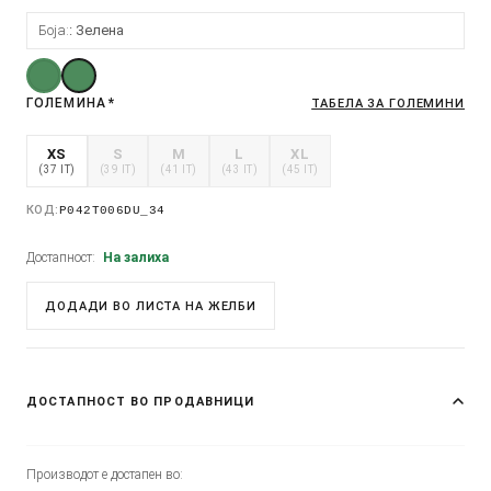
Боја:
Зелена
ГОЛЕМИНА
*
ТАБЕЛА ЗА ГОЛЕМИНИ
XS
S
M
L
XL
(37 IT)
(39 IT)
(41 IT)
(43 IT)
(45 IT)
КОД:
P042T006DU_34
Достапност:
На залиха
ДОДАДИ ВО ЛИСТА НА ЖЕЛБИ
ДОСТАПНОСТ ВО ПРОДАВНИЦИ
Производот е достапен во: