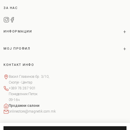
ЗА НАС
ИНФОРМАЦИИ
МОЈ ПРОФИЛ
КОНТАКТ ИНФО
Васил Главинов бр. 3/10,
Скопје - Центар
+389 78 287 901
Понеделник-Петок
09-16ч
Продажни салони
onlinestore@magnetik.com.mk