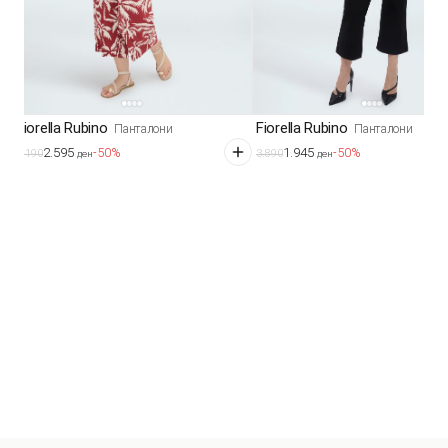
Fiorella Rubino
Fiorella Rubino
Панталони
Панталони
2.595
1.945
-50%
-50%
5.190
3.890
ден
ден