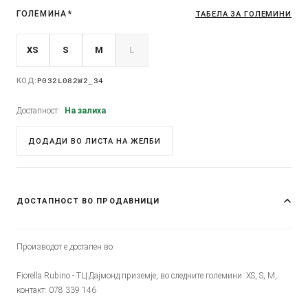
ГОЛЕМИНА
*
ТАБЕЛА ЗА ГОЛЕМИНИ
XS
S
M
L
КОД:
P032L082W2_34
Достапност:
На залиха
ДОДАДИ ВО ЛИСТА НА ЖЕЛБИ
ДОСТАПНОСТ ВО ПРОДАВНИЦИ
Производот е достапен во:
Fiorella Rubino - ТЦ Дајмонд приземје, во следните големини: XS, S, M,
контакт: 078 339 146