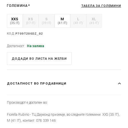
ГОЛЕМИНА
*
ТАБЕЛА ЗА ГОЛЕМИНИ
XXS
XS
S
M
L
XL
(35 IT)
(37 IT)
(39 IT)
(41 IT)
(43 IT)
(45 IT)
КОД:
P709T206DZ_02
Достапност:
На залиха
ДОДАДИ ВО ЛИСТА НА ЖЕЛБИ
ДОСТАПНОСТ ВО ПРОДАВНИЦИ
Производот е достапен во:
Fiorella Rubino - ТЦ Дајмонд приземје, во следните големини: XXS (35 IT),
M (41 IT), контакт: 078 339 146