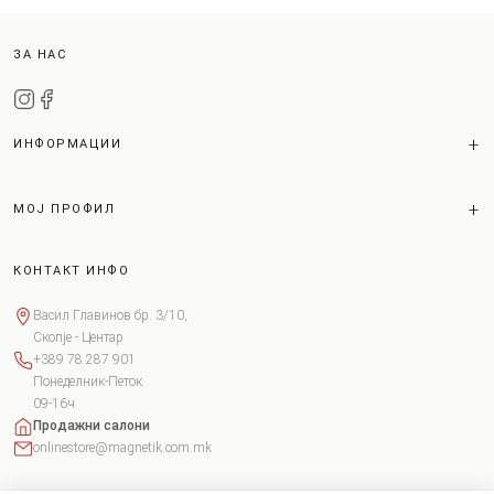
ЗА НАС
ИНФОРМАЦИИ
МОЈ ПРОФИЛ
КОНТАКТ ИНФО
Васил Главинов бр. 3/10,
Скопје - Центар
+389 78 287 901
Понеделник-Петок
09-16ч
Продажни салони
onlinestore@magnetik.com.mk