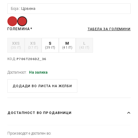
Боја:
Црвена
ГОЛЕМИНА
*
ТАБЕЛА ЗА ГОЛЕМИНИ
XXS
XS
S
M
L
(35 IT)
(37 IT)
(39 IT)
(41 IT)
(43 IT)
КОД:
P706T206DZ_36
Достапност:
На залиха
ДОДАДИ ВО ЛИСТА НА ЖЕЛБИ
ДОСТАПНОСТ ВО ПРОДАВНИЦИ
Производот е достапен во: