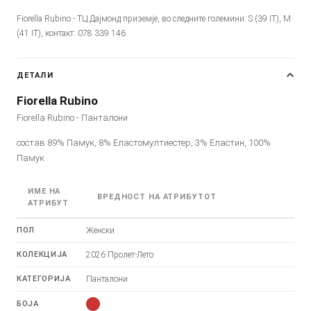
Fiorella Rubino - ТЦ Дајмонд приземје, во следните големини: S (39 IT), M
(41 IT), контакт: 078 339 146
ДЕТАЛИ
Fiorella Rubino
Fiorella Rubino - Панталони
состав:89% Памук, 8% Еластомултиестер, 3% Еластин, 100%
Памук
ИМЕ НА
ВРЕДНОСТ НА АТРИБУТОТ
АТРИБУТ
ПОЛ
Женски
КОЛЕКЦИЈА
2026 Пролет-Лето
КАТЕГОРИЈА
Панталони
БОЈА