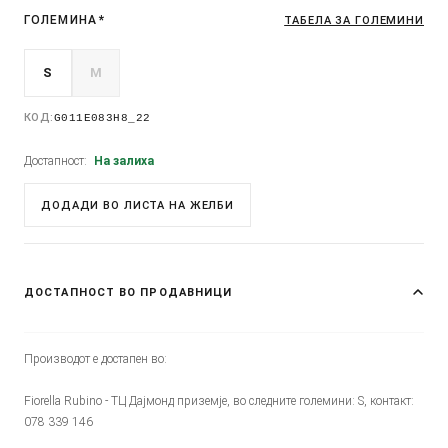
ГОЛЕМИНА
*
ТАБЕЛА ЗА ГОЛЕМИНИ
S
M
КОД:
G011E083H8_22
Достапност:
На залиха
ДОДАДИ ВО ЛИСТА НА ЖЕЛБИ
ДОСТАПНОСТ ВО ПРОДАВНИЦИ
Производот е достапен во:
Fiorella Rubino - ТЦ Дајмонд приземје, во следните големини: S, контакт:
078 339 146