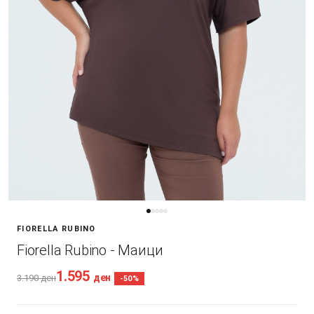
FIORELLA RUBINO
Fiorella Rubino - Маици
1.595
ден
3.190
ден
-50%