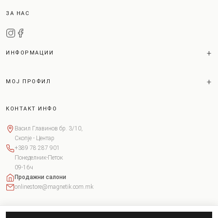
ЗА НАС
ИНФОРМАЦИИ
МОЈ ПРОФИЛ
КОНТАКТ ИНФО
Васил Главинов бр. 3/10,
Скопје - Центар
+389 78 287 901
Понеделник-Петок
09-16ч
Продажни салони
onlinestore@magnetik.com.mk