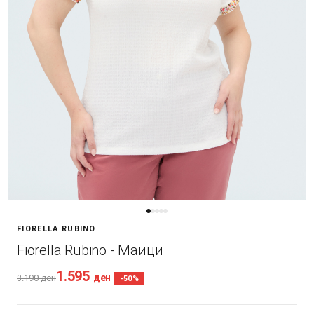
FIORELLA RUBINO
Fiorella Rubino - Маици
1.595
ден
3.190
ден
-50%