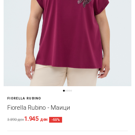
FIORELLA RUBINO
Fiorella Rubino - Маици
1.945
ден
3.890
ден
-50%