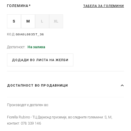
ГОЛЕМИНА
*
ТАБЕЛА ЗА ГОЛЕМИНИ
S
M
L
XL
КОД:
G0A0L0835T_36
Достапност:
На залиха
ДОДАДИ ВО ЛИСТА НА ЖЕЛБИ
ДОСТАПНОСТ ВО ПРОДАВНИЦИ
Производот е достапен во:
Fiorella Rubino - ТЦ Дајмонд приземје, во следните големини: S, M,
контакт: 078 339 146