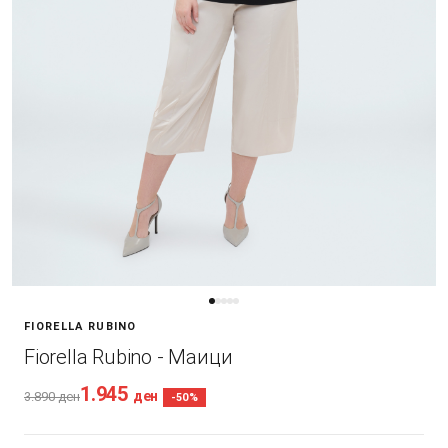
FIORELLA RUBINO
Fiorella Rubino - Маици
1.945
ден
3.890
ден
-50%