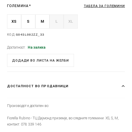
ГОЛЕМИНА
*
ТАБЕЛА ЗА ГОЛЕМИНИ
XS
S
M
L
XL
КОД:
G04SL082ZZ_33
Достапност:
На залиха
ДОДАДИ ВО ЛИСТА НА ЖЕЛБИ
ДОСТАПНОСТ ВО ПРОДАВНИЦИ
Производот е достапен во:
Fiorella Rubino - ТЦ Дајмонд приземје, во следните големини: XS, S, M,
контакт: 078 339 146