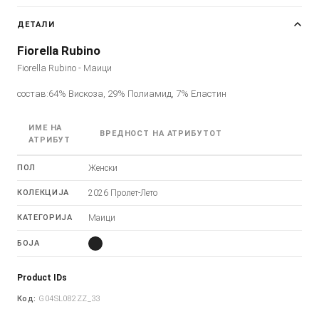
ДЕТАЛИ
Fiorella Rubino
Fiorella Rubino - Маици
состав:64% Вискоза, 29% Полиамид, 7% Еластин
ИМЕ НА
ВРЕДНОСТ НА АТРИБУТОТ
АТРИБУТ
ПОЛ
Женски
КОЛЕКЦИЈА
2026 Пролет-Лето
КАТЕГОРИЈА
Маици
БОЈА
Product IDs
Код:
G04SL082ZZ_33