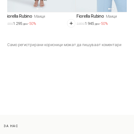
Fiorella Rubino
Fiorella Rubino
Маици
Маици
1.295
1.945
-50%
-50%
2.590
3.890
ден
ден
Само регистрирани корисници можат да пишуваат коментари
ЗА НАС