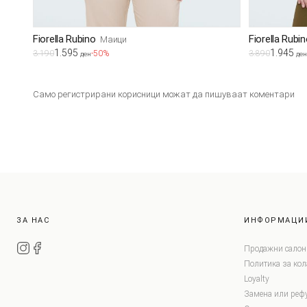
Fiorella Rubino
Fiorella Rubi
Маици
1.595
1.945
3.190
-50%
3.890
ден
ден
Само регистрирани корисници можат да пишуваат коментари
ЗА НАС
ИНФОРМАЦИ
Продажни салон
Политика за ко
Loyalty
Замена или реф