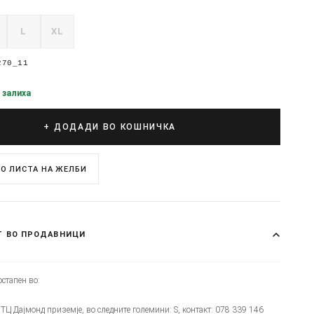
L
XL
270_11
 залиха
+ ДОДАДИ ВО КОШНИЧКА
О ЛИСТА НА ЖЕЛБИ
Т ВО ПРОДАВНИЦИ
стапен во:
 - ТЦ Дајмонд приземје, во следните големини: S, контакт: 078 339 146