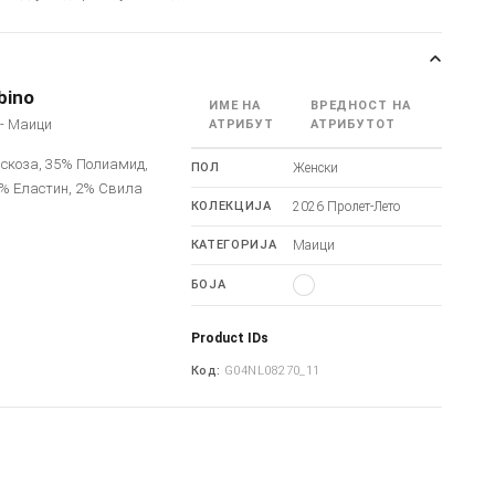
bino
ИМЕ НА
ВРЕДНОСТ НА
o - Маици
АТРИБУТ
АТРИБУТОТ
искоза, 35% Полиамид,
ПОЛ
Женски
9% Еластин, 2% Свила
КОЛЕКЦИЈА
2026 Пролет-Лето
КАТЕГОРИЈА
Маици
БОЈА
Product IDs
Код:
G04NL08270_11