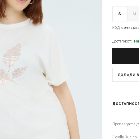
S
M
КОД:
G04NL08
Достапност:
На
ДОДАДИ В
ДОСТАПНОС
Производот е до
Fiorella Rubino