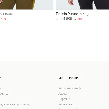
no
Fiorella Rubino
Маици
Маици
1.595
-50%
3.190
-50%
ден
И
МОЈ ПРОФИЛ
и
Корисничко инфо
лачиња
Адреси
Нарачки
ундација на производи
Кошничка