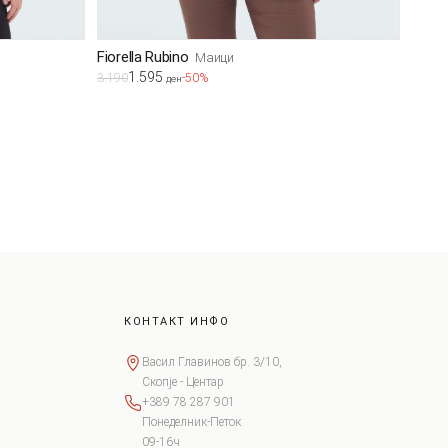
Fiorella Rubino
Маици
1.595
3.190
-50%
ден
КОНТАКТ ИНФО
Васил Главинов бр. 3/10,
Скопје - Центар
+389 78 287 901
Понеделник-Петок
09-16ч