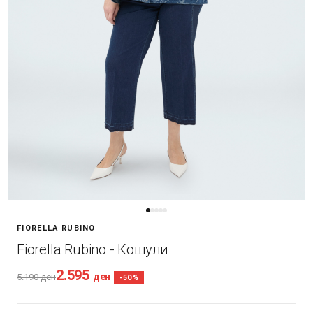
FIORELLA RUBINO
Fiorella Rubino - Кошули
2.595
ден
5.190
ден
-50%