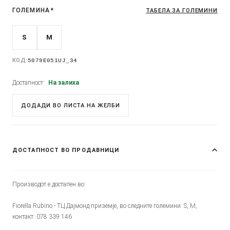
ГОЛЕМИНА
*
ТАБЕЛА ЗА ГОЛЕМИНИ
S
M
КОД:
5079E051UJ_34
Достапност:
На залиха
ДОДАДИ ВО ЛИСТА НА ЖЕЛБИ
ДОСТАПНОСТ ВО ПРОДАВНИЦИ
Производот е достапен во:
Fiorella Rubino - ТЦ Дајмонд приземје, во следните големини: S, M,
контакт: 078 339 146