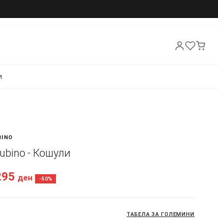
И
BINO
 Rubino - Кошули
295
ден
-50%
ТАБЕЛА ЗА ГОЛЕМИНИ