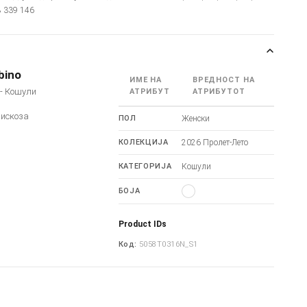
78 339 146
bino
ИМЕ НА
ВРЕДНОСТ НА
o - Кошули
АТРИБУТ
АТРИБУТОТ
Вискоза
ПОЛ
Женски
КОЛЕКЦИЈА
2026 Пролет-Лето
КАТЕГОРИЈА
Кошули
БОЈА
Product IDs
Код:
5058T0316N_S1