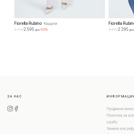
Fiorella Rubino
Fiorella Rubi
Кошули
2.595
2.295
5.190
-50%
4.590
ден
ден
ЗА НАС
ИНФОРМАЦИ
Продажни салон
Политика за ко
Loyalty
Замена или реф