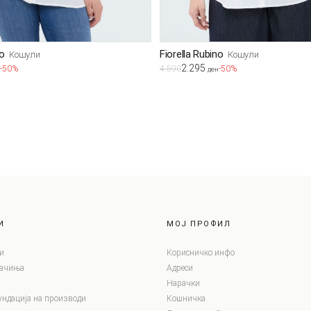
no
Fiorella Rubino
Кошули
Кошули
2.295
-50%
4.590
-50%
ден
И
МОЈ ПРОФИЛ
и
Корисничко инфо
лачиња
Адреси
Нарачки
ундација на производи
Кошничка