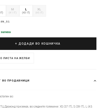
S
M
L
XL
IT)
(41 IT)
(43 IT)
(45 IT)
16N_S1
 залиха
+ ДОДАДИ ВО КОШНИЧКА
О ЛИСТА НА ЖЕЛБИ
Т ВО ПРОДАВНИЦИ
стапен во:
- ТЦ Дајмонд приземје, во следните големини: XS (37 IT), S (39 IT), L (43