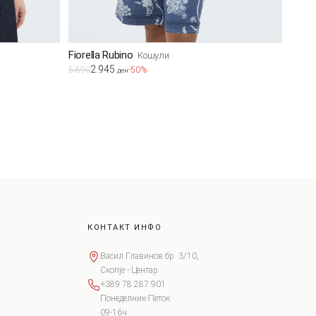
Fiorella Rubino
Кошули
2.945
5.890
-50%
ден
КОНТАКТ ИНФО
Васил Главинов бр. 3/10,
Скопје - Центар
+389 78 287 901
Понеделник-Петок
09-16ч