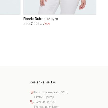
Fiorella Rubino
Кошули
2.595
5.190
-50%
ден
КОНТАКТ ИНФО
Васил Главинов бр. 3/10,
Скопје - Центар
+389 78 287 901
Понеделник-Петок