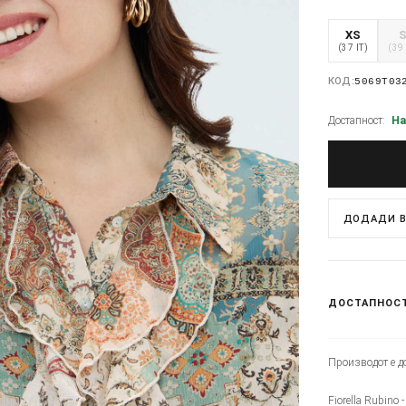
XS
(37 IT)
(39 
КОД:
5069T03
Достапност:
На
ДОДАДИ В
ДОСТАПНОС
Производот е до
Fiorella Rubino 