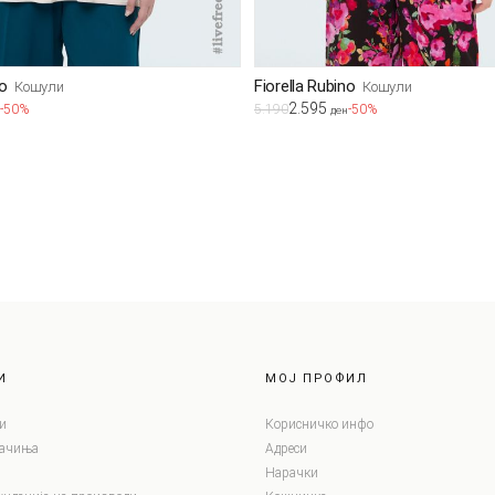
no
Fiorella Rubino
Кошули
Кошули
2.595
-50%
5.190
-50%
ден
И
МОЈ ПРОФИЛ
и
Корисничко инфо
лачиња
Адреси
Нарачки