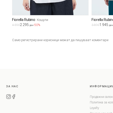
Fiorella Rubino
Fiorella Rubi
Кошули
2.295
1.945
4.590
-50%
3.890
ден
ден
Само регистрирани корисници можат да пишуваат коментари
ЗА НАС
ИНФОРМАЦИ
Продажни салон
Политика за ко
Loyalty