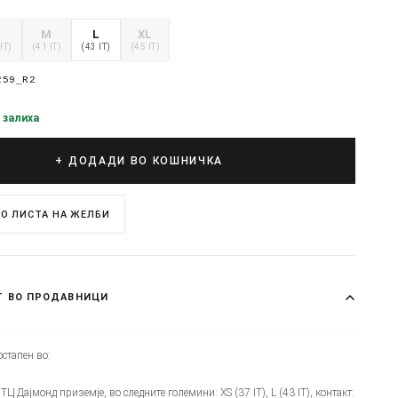
S
M
L
XL
IT)
(41 IT)
(43 IT)
(45 IT)
259_R2
 залиха
+ ДОДАДИ ВО КОШНИЧКА
О ЛИСТА НА ЖЕЛБИ
Т ВО ПРОДАВНИЦИ
стапен во:
- ТЦ Дајмонд приземје, во следните големини: XS (37 IT), L (43 IT), контакт: