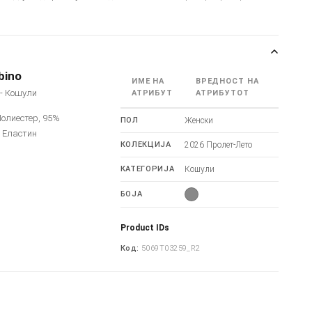
bino
ИМЕ НА
ВРЕДНОСТ НА
o - Кошули
АТРИБУТ
АТРИБУТОТ
олиестер, 95%
ПОЛ
Женски
 Еластин
КОЛЕКЦИЈА
2026 Пролет-Лето
КАТЕГОРИЈА
Кошули
БОЈА
Product IDs
Код:
5069T03259_R2