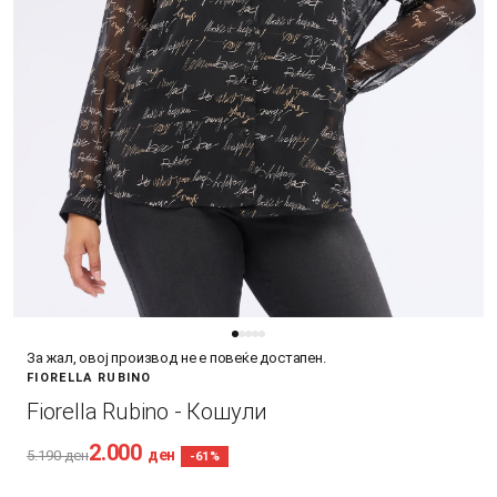
За жал, овој производ не е повеќе достапен.
FIORELLA RUBINO
Fiorella Rubino - Кошули
2.000
ден
5.190
ден
-61%