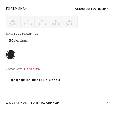
ГОЛЕМИНА
*
ТАБЕЛА ЗА ГОЛЕМИНИ
XS
S
M
L
XL
(37 IT)
(39 IT)
(41 IT)
(43 IT)
(45 IT)
КОД:
5006T031MY_Z3
Црна
БОЈА
Достапност:
На залиха
ДОДАДИ ВО ЛИСТА НА ЖЕЛБИ
ДОСТАПНОСТ ВО ПРОДАВНИЦИ