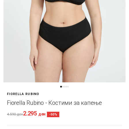
FIORELLA RUBINO
Fiorella Rubino - Костими за капење
2.295
ден
4.590
ден
-50%