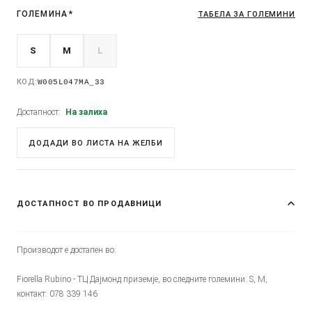
ГОЛЕМИНА
*
ТАБЕЛА ЗА ГОЛЕМИНИ
S
M
L
КОД:
W005L047MA_33
Достапност:
На залиха
ДОДАДИ ВО ЛИСТА НА ЖЕЛБИ
ДОСТАПНОСТ ВО ПРОДАВНИЦИ
Производот е достапен во:
Fiorella Rubino - ТЦ Дајмонд приземје, во следните големини: S, M,
контакт: 078 339 146