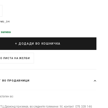
0WU_34
 залиха
+ ДОДАДИ ВО КОШНИЧКА
О ЛИСТА НА ЖЕЛБИ
Т ВО ПРОДАВНИЦИ
стапен во:
 - ТЦ Дајмонд приземје, во следните големини: M, контакт: 078 339 146