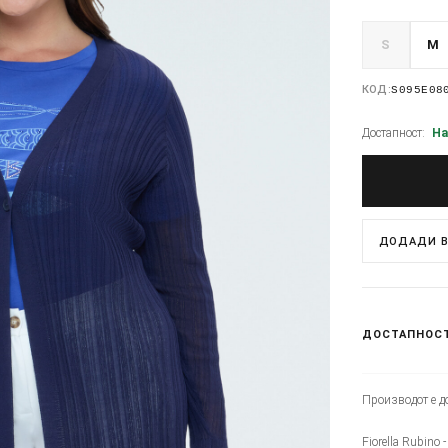
S
M
КОД:
S095E08
Достапност:
На
ДОДАДИ В
ДОСТАПНОС
Производот е до
Fiorella Rubino