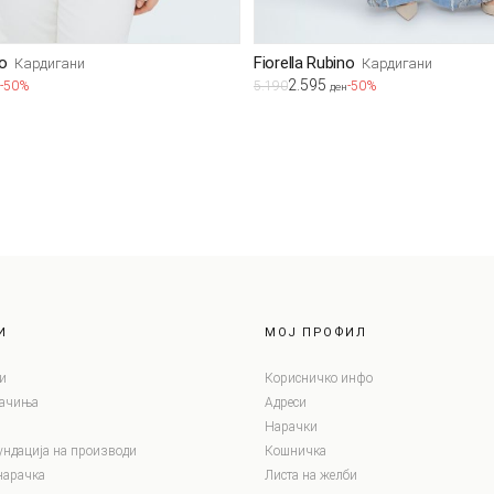
no
Fiorella Rubino
Кардигани
Кардигани
2.595
-50%
5.190
-50%
ден
И
МОЈ ПРОФИЛ
и
Корисничко инфо
лачиња
Адреси
Нарачки
ундација на производи
Кошничка
нарачка
Листа на желби