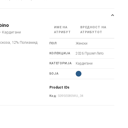
bino
ИМЕ НА
ВРЕДНОСТ НА
o - Кардигани
АТРИБУТ
АТРИБУТОТ
искоза, 12% Полиамид
ПОЛ
Женски
КОЛЕКЦИЈА
2026 Пролет-Лето
КАТЕГОРИЈА
Кардигани
БОЈА
Product IDs
Код:
S095E080WU_34