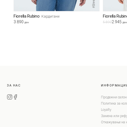
Fiorella Rubino
Fiorella Rubi
Кардигани
3.890
2.945
5.890
ден
ден
ЗА НАС
ИНФОРМАЦИ
Продажни салон
Политика за ко
Loyalty
Замена или реф
Откажување на 