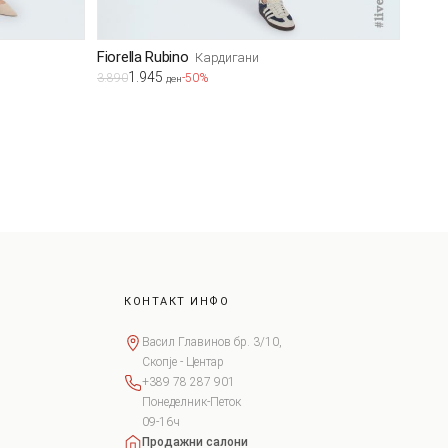
Fiorella Rubino
Кардигани
1.945
3.890
-50%
ден
КОНТАКТ ИНФО
Васил Главинов бр. 3/10,
Скопје - Центар
+389 78 287 901
Понеделник-Петок
09-16ч
Продажни салони