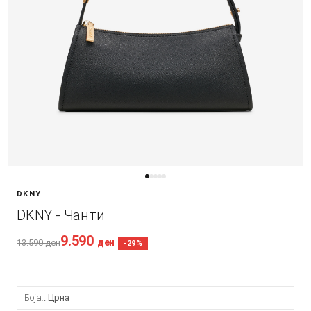
DKNY
DKNY - Чанти
9.590
ден
13.590
ден
-29%
Боја:
Црна