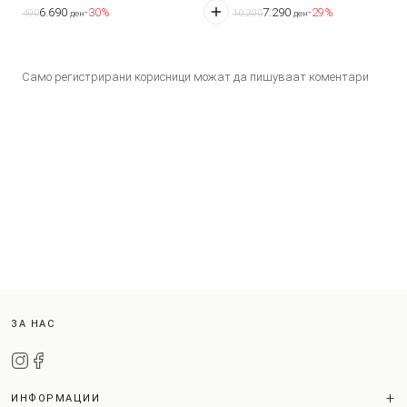
6.690
7.290
-30%
-29%
9.490
10.290
ден
ден
Само регистрирани корисници можат да пишуваат коментари
ЗА НАС
ИНФОРМАЦИИ