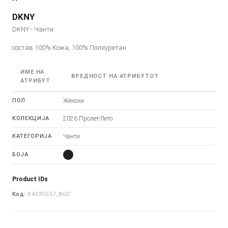
DKNY
DKNY - Чанти
состав:100% Кожа, 100% Полиуретан
ИМЕ НА
ВРЕДНОСТ НА АТРИБУТОТ
АТРИБУТ
ПОЛ
Женски
КОЛЕКЦИЈА
2026 Пролет-Лето
КАТЕГОРИЈА
Чанти
БОЈА
Product IDs
Код:
R433YG57_BGD