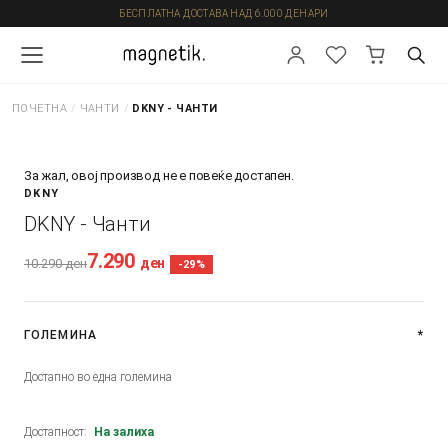
БЕСПЛАТНА ДОСТАВА НАД 6.000 ДЕНАРИ
ПОЧЕТНА
/
ЧАНТИ
/
DKNY - ЧАНТИ
За жал, овој производ не е повеќе достапен.
DKNY
DKNY - Чанти
7.290
ден
10.290
ден
-29%
ГОЛЕМИНА
*
Достапно во една големина
Достапност:
На залиха