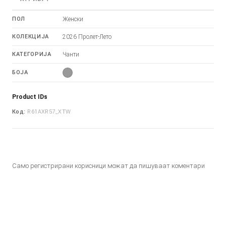
ПОЛ
Женски
КОЛЕКЦИЈА
2026 Пролет-Лето
КАТЕГОРИЈА
Чанти
БОЈА
Product IDs
Код:
R61AXR57_XTW
Само регистрирани корисници можат да пишуваат коментари