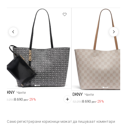
DKNY
Чанти
DKNY
Чанти
8.690
-29%
12.290
ден
8.690
-29%
12.290
ден
Само регистрирани корисници можат да пишуваат коментари