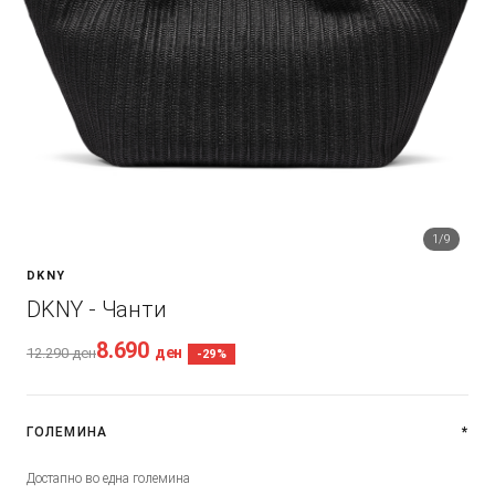
1
/9
DKNY
DKNY - Чанти
8.690
ден
12.290
ден
-29%
ГОЛЕМИНА
*
Достапно во една големина