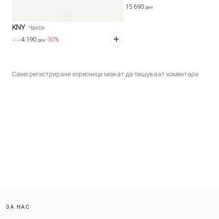
15.690
ден
DKNY
Чанти
4.190
-30%
5.990
ден
Само регистрирани корисници можат да пишуваат коментари
ЗА НАС