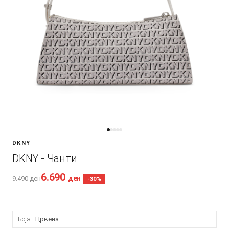
DKNY
DKNY - Чанти
6.690
ден
9.490
ден
-30%
Боја:
Црвена