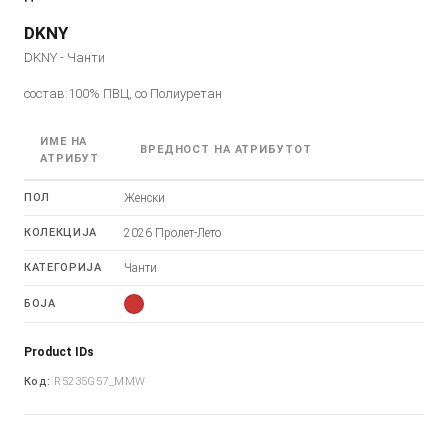
DKNY
DKNY - Чанти
состав:100% ПВЦ, со Полиуретан
ИМЕ НА
ВРЕДНОСТ НА АТРИБУТОТ
АТРИБУТ
ПОЛ
Женски
КОЛЕКЦИЈА
2026 Пролет-Лето
КАТЕГОРИЈА
Чанти
БОЈА
Product IDs
Код:
R5235G57_MMW