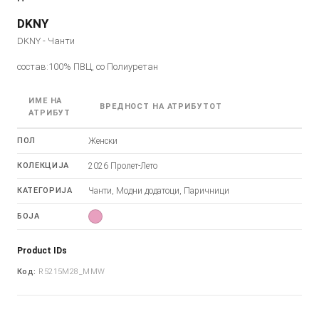
DKNY
DKNY - Чанти
состав:100% ПВЦ, со Полиуретан
ИМЕ НА
ВРЕДНОСТ НА АТРИБУТОТ
АТРИБУТ
ПОЛ
Женски
КОЛЕКЦИЈА
2026 Пролет-Лето
КАТЕГОРИЈА
Чанти, Модни додатоци, Паричници
БОЈА
Product IDs
Код:
R5215M28_MMW