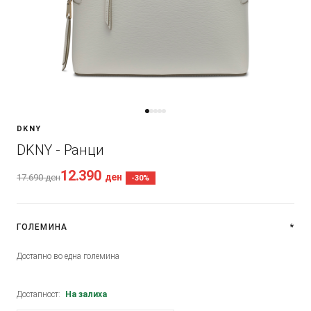
DKNY
DKNY - Ранци
12.390
ден
17.690
ден
-30%
ГОЛЕМИНА
*
Достапно во една големина
Достапност:
На залиха