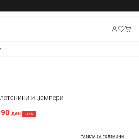
И
Плетенини и џемпери
390
ден
-49%
ТАБЕЛА ЗА ГОЛЕМИНИ