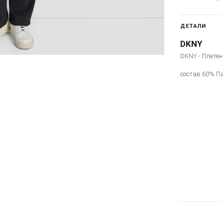
ДЕТАЛИ
DKNY
DKNY - Плетен
состав:60% П