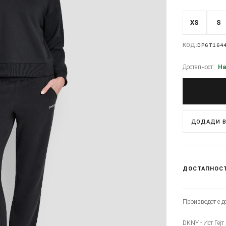
XS
S
КОД:
DP6T164
Достапност:
На
ДОДАДИ В
ДОСТАПНОС
Производот е до
DKNY - Ист Гејт