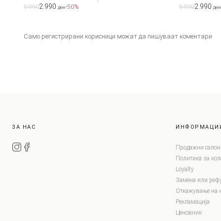
2.990
2.990
5.990
-50%
5.990
ден
ден
Само регистрирани корисници можат да пишуваат коментари
ЗА НАС
ИНФОРМАЦИ
Продажни салон
Политика за ко
Loyalty
Замена или реф
Откажување на 
Рекламација
Ценовник