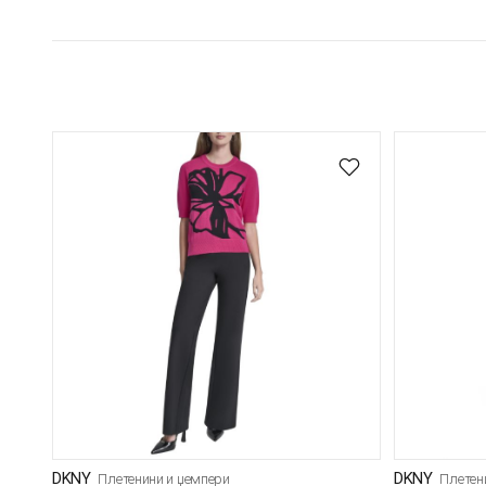
DKNY
DKNY
Плетенини и џемпери
Плетен