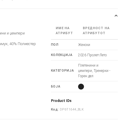
ИМЕ НА
ВРЕДНОСТ НА
ини и џемпери
АТРИБУТ
АТРИБУТОТ
амук, 40% Полиестер
ПОЛ
Женски
КОЛЕКЦИЈА
2026 Пролет-Лето
Плетенини и
КАТЕГОРИЈА
џемпери, Тренерки -
Горен дел
БОЈА
Product IDs
Код:
DP6T1644_BLK