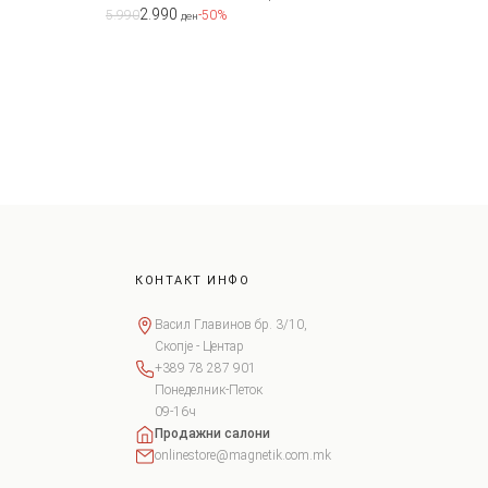
2.990
5.990
-50%
ден
КОНТАКТ ИНФО
Васил Главинов бр. 3/10,
Скопје - Центар
+389 78 287 901
Понеделник-Петок
09-16ч
Продажни салони
onlinestore@magnetik.com.mk