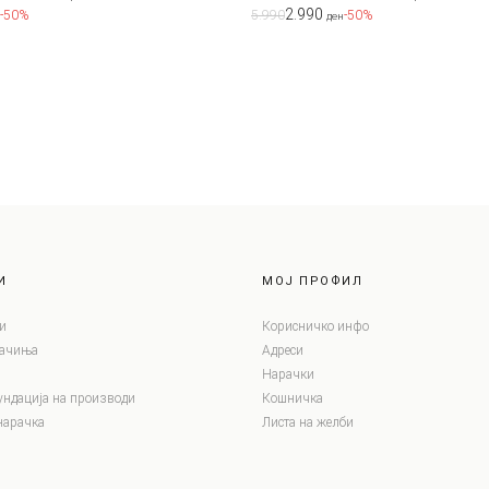
2.990
-50%
5.990
-50%
ден
И
МОЈ ПРОФИЛ
и
Корисничко инфо
лачиња
Адреси
Нарачки
ундација на производи
Кошничка
нарачка
Листа на желби