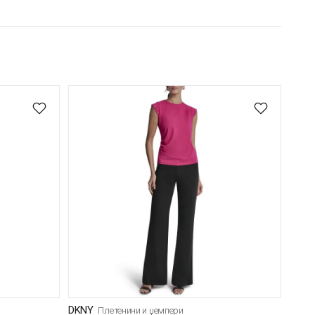
DKNY
Плетенини и џемпери