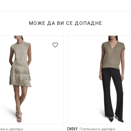
МОЖЕ ДА ВИ СЕ ДОПАДНЕ
DKNY
ини и џемпери
Плетенини и џемпери