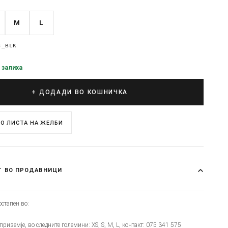
M
L
4_BLK
 залиха
+ ДОДАДИ ВО КОШНИЧКА
О ЛИСТА НА ЖЕЛБИ
Т ВО ПРОДАВНИЦИ
стапен во:
 приземје, во следните големини: XS, S, M, L, контакт: 075 341 575