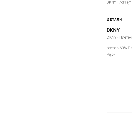
DKNY - Ист Гејт
ДЕТАЛИ
DKNY
DKNY - Плетен
состав:60% П
Рејон