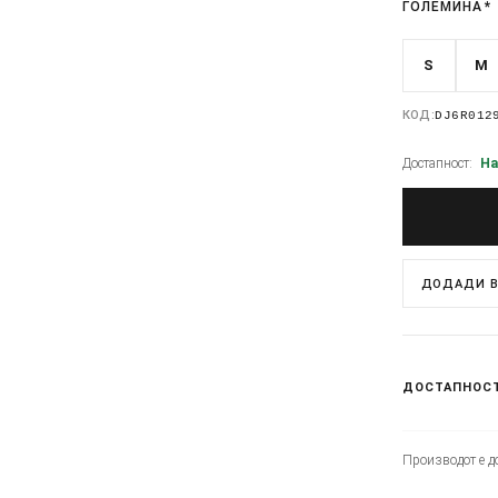
ГОЛЕМИНА
*
S
M
КОД:
DJ6R012
Достапност:
На
ДОДАДИ В
ДОСТАПНОС
Производот е до