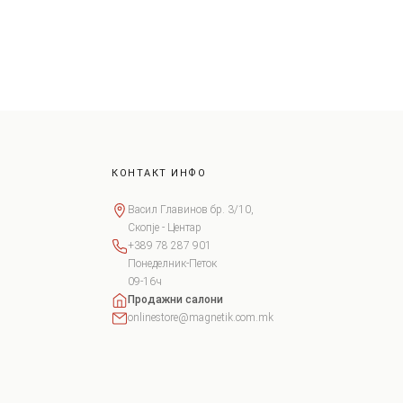
КОНТАКТ ИНФО
Васил Главинов бр. 3/10,
Скопје - Центар
+389 78 287 901
Понеделник-Петок
09-16ч
Продажни салони
onlinestore@magnetik.com.mk