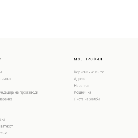
И
МОЈ ПРОФИЛ
и
Корисничко инфо
лачиња
Адреси
Нарачки
ундација на производи
Кошничка
нарачка
Листа на желби
ака
ватност
тење