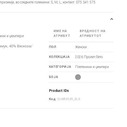
 приземје, во следните големини: S, M, L, контакт: 075 341 575
ИМЕ НА
ВРЕДНОСТ НА
ини и џемпери
АТРИБУТ
АТРИБУТОТ
амук, 40% Вискоза/
ПОЛ
Женски
КОЛЕКЦИЈА
2026 Пролет-Лето
КАТЕГОРИЈА
Плетенини и џемпери
БОЈА
Product IDs
Код:
DJ6R0129_2L5