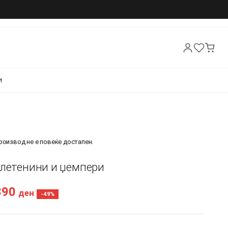
И
производ не е повеќе достапен.
Плетенини и џемпери
390
ден
-49%