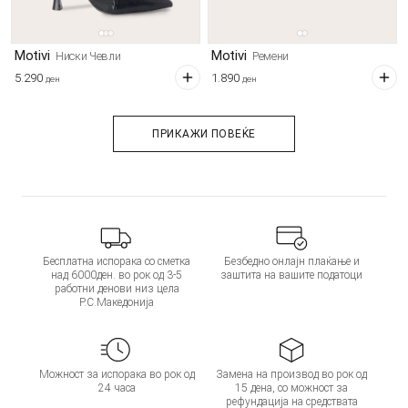
Motivi
Motivi
Ниски Чевли
Ремени
5.290
1.890
ден
ден
ПРИКАЖИ ПОВЕЌЕ
Бесплатна испорака со сметка
Безбедно онлајн плаќање и
над 6000ден. во рок од 3-5
заштита на вашите податоци
работни денови низ цела
Р.С.Македонија
Можност за испорака во рок од
Замена на производ во рок од
24 часа
15 дена, со можност за
рефундација на средствата