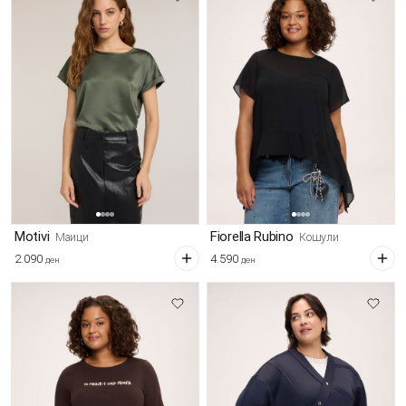
Motivi
Fiorella Rubino
Маици
Кошули
2.090
4.590
ден
ден