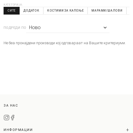
КАТЕГОРИЈА:
СИТЕ
ДОДАТОК
КОСТИМИ ЗА КАПЕЊЕ
МАРАМИ/ШАЛОВИ
Н
ПОДРЕДИ ПО
Не беа пронајдени производи кој одговараат на Вашите критериуми.
ЗА НАС
ИНФОРМАЦИИ