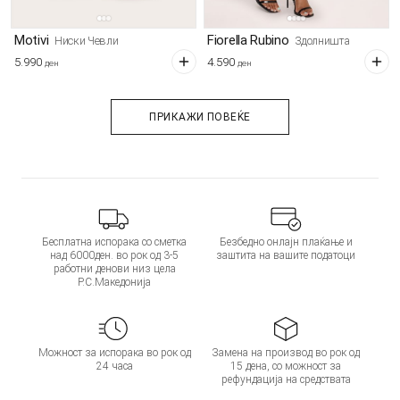
Motivi
Fiorella Rubino
Ниски Чевли
Здолништа
5.990
4.590
ден
ден
ПРИКАЖИ ПОВЕЌЕ
Бесплатна испорака со сметка
Безбедно онлајн плаќање и
над 6000ден. во рок од 3-5
заштита на вашите податоци
работни денови низ цела
Р.С.Македонија
Можност за испорака во рок од
Замена на производ во рок од
24 часа
15 дена, со можност за
рефундација на средствата