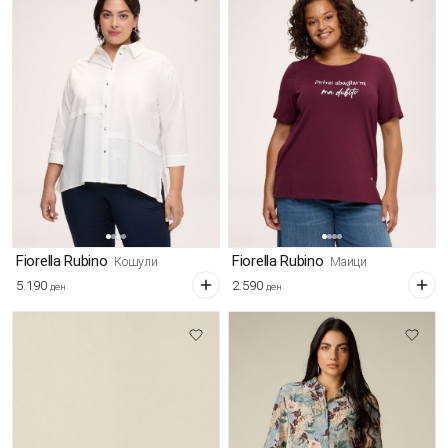
Fiorella Rubino
Fiorella Rubino
Кошули
Маици
5.190
2.590
ден
ден